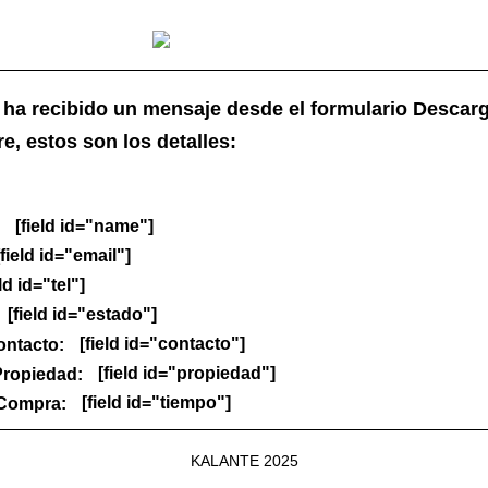
 ha recibido un mensaje desde el formulario Descar
e, estos son los detalles:
[field id="name"]
field id="email"]
ld id="tel"]
[field id="estado"]
[field id="contacto"]
ontacto:
[field id="propiedad"]
Propiedad:
[field id="tiempo"]
Compra:
KALANTE 2025